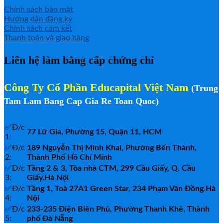
Chính sách bảo mật
Hướng dẫn đăng ký
Chính sách cam kết
Thanh toán và giao hàng
Liên hệ làm bằng cấp chứng chỉ
Công Ty Cổ Phần Educapital Việt Nam
(
Trung
Tam Lam Bang Cap Gia Re Toan Quoc
)
✅Đ/c
77 Lữ Gia, Phường 15, Quận 11, HCM
1:
✅Đ/c
189 Nguyễn Thị Minh Khai, Phường Bến Thành,
2:
Thành Phố Hồ Chí Minh
✅Đ/c
Tầng 2 & 3, Tòa nhà CTM, 299 Cầu Giấy, Q. Cầu
3:
Giấy.Hà Nội
✅Đ/c
Tầng 1, Toà 27A1 Green Star, 234 Phạm Văn Đồng.Hà
4:
Nội
✅Đ/c
233-235 Điện Biên Phủ, Phường Thanh Khê, Thành
5:
phố Đà Nẵng