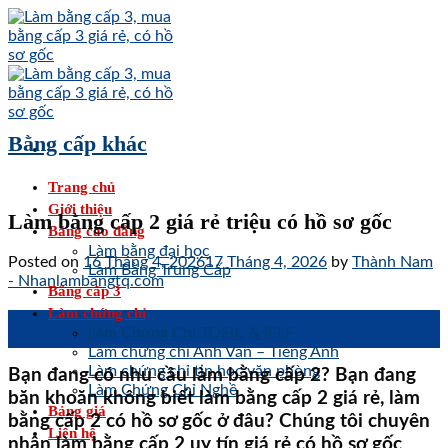
Skip
to
content
Bằng cấp khác
Trang chủ
Giới thiệu
Làm bằng cấp 2 giá rẻ triệu có hồ sơ gốc
Bằng cao đẳng
Làm bằng đại học
Posted on
16 Tháng 4, 2026
17 Tháng 4, 2026
by
Thành Nam
Làm Bằng Trung Cấp
- Nhanlambangtq.com
Bằng cấp 3
Làm chứng chỉ
16
Làm Chứng Chỉ TOEIC & IELF
Th4
Làm chứng chỉ Anh Văn – Tiếng Anh
Làm chứng chỉ tin học văn phòng
Bạn đang có nhu cầu làm bằng cấp 2? Bạn đang
Làm Chứng Chỉ Nghề
băn khoăn không biết làm bằng cấp 2 giá rẻ, làm
Bảng giá
bằng cấp 2 có hồ sơ gốc ở đâu? Chúng tôi chuyên
Liên hệ
nhận làm bằng cấp 2 uy tín giá rẻ có hồ sơ gốc