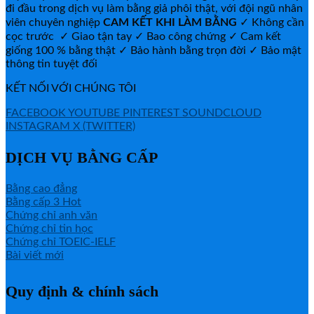
đi đầu trong dịch vụ làm bằng giả phôi thật, với đội ngũ nhân
viên chuyên nghiệp
CAM KẾT KHI LÀM BẰNG
✓ Không cần
cọc trước ✓ Giao tận tay ✓ Bao công chứng ✓ Cam kết
giống 100 % bằng thật ✓ Bảo hành bằng trọn đời ✓ Bảo mật
thông tin tuyệt đối
KẾT NỐI VỚI CHÚNG TÔI
FACEBOOK
YOUTUBE
PINTEREST
SOUNDCLOUD
INSTAGRAM
X (TWITTER)
DỊCH VỤ BẰNG CẤP
Bằng cao đẳng
Bằng cấp 3
Chứng chỉ anh văn
Chứng chỉ tin học
Chứng chỉ TOEIC-IELF
Bài viết mới
Quy định & chính sách