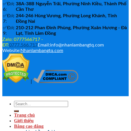
✅Đ/c
38A-38B Nguyễn Trãi, Phường Ninh Kiều, Thành Phố
6:
Cần Thơ
✅Đ/c
244-246 Hùng Vương, Phường Long Khánh, Tỉnh
7:
Đồng Nai
✅Đ/c
210-212 Phan Đình Phùng, Phường Xuân Hương - Đà
9:
Lạt, Tỉnh Lâm Đồng
Zalo: 0777566717 -
ĐT:
0777.566.717
Email:info@nhanlambangtq.com
Website:
Nhanlambangtq.com
|
Trang chủ
Giới thiệu
Bằng cao đẳng